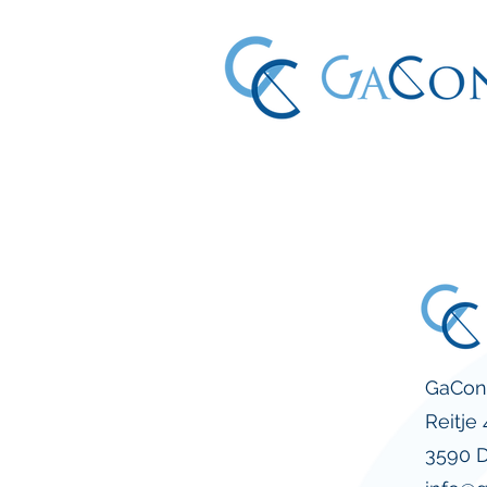
GaCon
Reitje 
3590 