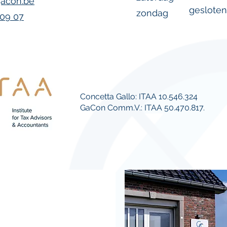
gacon.be
gesloten
zondag
 09 07
Concetta Gallo: ITAA 10.546.324
GaCon Comm.V.: ITAA 50.470.817.